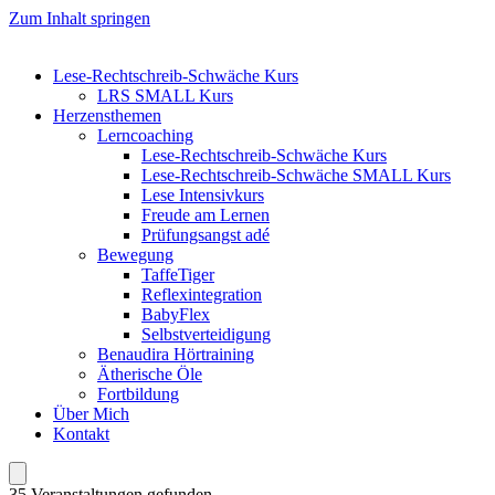
Zum Inhalt springen
Lese-Rechtschreib-Schwäche Kurs
LRS SMALL Kurs
Herzensthemen
Lerncoaching
Lese-Rechtschreib-Schwäche Kurs
Lese-Rechtschreib-Schwäche SMALL Kurs
Lese Intensivkurs
Freude am Lernen
Prüfungsangst adé
Bewegung
TaffeTiger
Reflexintegration
BabyFlex
Selbstverteidigung
Benaudira Hörtraining
Ätherische Öle
Fortbildung
Über Mich
Kontakt
35 Veranstaltungen gefunden.