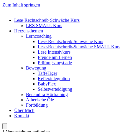
Zum Inhalt springen
Lese-Rechtschreib-Schwäche Kurs
LRS SMALL Kurs
Herzensthemen
Lerncoaching
Lese-Rechtschreib-Schwäche Kurs
Lese-Rechtschreib-Schwäche SMALL Kurs
Lese Intensivkurs
Freude am Lernen
Prüfungsangst adé
Bewegung
TaffeTiger
Reflexintegration
BabyFlex
Selbstverteidigung
Benaudira Hörtraining
Ätherische Öle
Fortbildung
Über Mich
Kontakt
1 Veranstaltung gefunden.