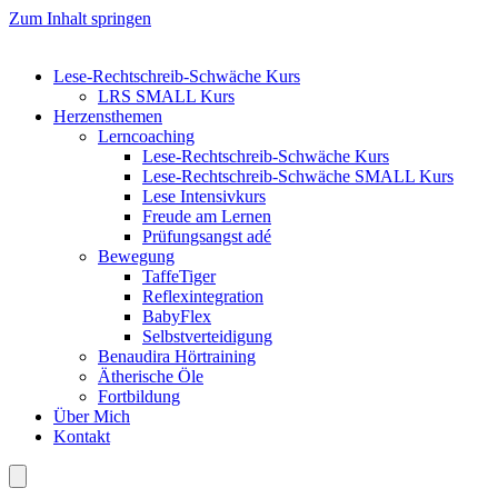
Zum Inhalt springen
Lese-Rechtschreib-Schwäche Kurs
LRS SMALL Kurs
Herzensthemen
Lerncoaching
Lese-Rechtschreib-Schwäche Kurs
Lese-Rechtschreib-Schwäche SMALL Kurs
Lese Intensivkurs
Freude am Lernen
Prüfungsangst adé
Bewegung
TaffeTiger
Reflexintegration
BabyFlex
Selbstverteidigung
Benaudira Hörtraining
Ätherische Öle
Fortbildung
Über Mich
Kontakt