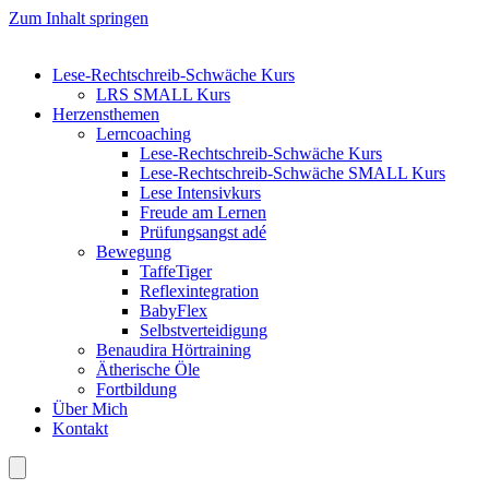
Zum Inhalt springen
Lese-Rechtschreib-Schwäche Kurs
LRS SMALL Kurs
Herzensthemen
Lerncoaching
Lese-Rechtschreib-Schwäche Kurs
Lese-Rechtschreib-Schwäche SMALL Kurs
Lese Intensivkurs
Freude am Lernen
Prüfungsangst adé
Bewegung
TaffeTiger
Reflexintegration
BabyFlex
Selbstverteidigung
Benaudira Hörtraining
Ätherische Öle
Fortbildung
Über Mich
Kontakt